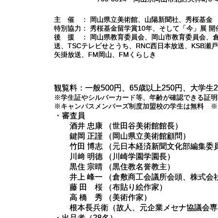
主 催 ： 岡山県立美術館、山陽新聞社、秀桜基金
特別協力： 秀桜基金留学賞10年、そして「今」展 
後 援 ： 岡山県教育委員会、岡山市教育委員会、倉
送、TSCテレビせとうち、RNC西日本放送、KSB瀬
矢掛放送、FM岡山、FMくらしき
観覧料：一般500円、65歳以上250円、大学生
※学生証やシルバーカード等、年齢が確認できる証明
※キャンパスメンバーズ制度加盟校の学生は無料 ※
・
審査員
酒井 忠康 （世田谷美術館館長）
鍵岡 正謹 （岡山県立美術館顧問）
竹田 博志 （元日本経済新聞文化部編集委
川﨑 明德 （川崎学園学園長）
黒住 宗晴 （黒住教名誉教主）
井上 峰一 （倉敷商工会議所会頭、株式会
藤 田 桜 （布貼り絵作家）
高 橋 秀 （美術作家）
根本長兵衛（故人、元企業メセナ協議会専
・出品者（28名）