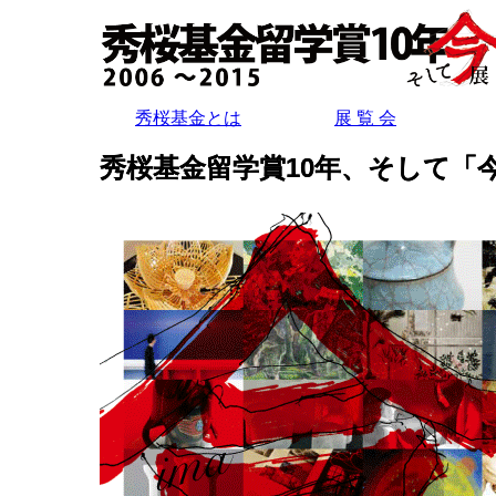
秀桜基金とは
展 覧 会
秀桜基金留学賞10年、そして「今」展 